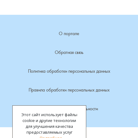
Лубенкино, деревня
Лубенцы, деревня
О портале
Лужки, деревня
Обратная связь
Макариха, деревня
Политика обработки персональных данных
Малое Урсово болото, посёлок
Правила обработки персональных данных
Марьинка, деревня
Политика конфиденциальности
Машки, деревня
Этот сайт использует файлы
cookie и другие технологии
Микшино, деревня
для улучшения качества
предоставляемых услуг