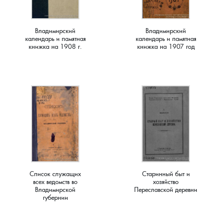
Краснораменье, деревня
Хорятино, деревня
Владимирский
Владимирский
календарь и памятная
календарь и памятная
Круглово, село
Ченцы, деревня
книжка на 1908 г.
книжка на 1907 год
Крутово, деревня
Шушерино, деревня
Куницыно, дерервня
Эсино, деревня
Курменёво, деревня
Лаптево, село
Лезжени, деревня
Список служащих
Старинный быт и
всех ведомств во
хозяйство
Владимирской
Переславской деревни
Леонтьево, село
губернии
Лошаиха, деревня