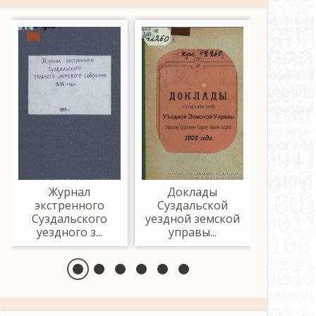
Журнал
Доклады
Жур
экстренного
Суздальской
очеред
Суздальского
уездной земской
экстр
уездного з...
управы...
Суздал