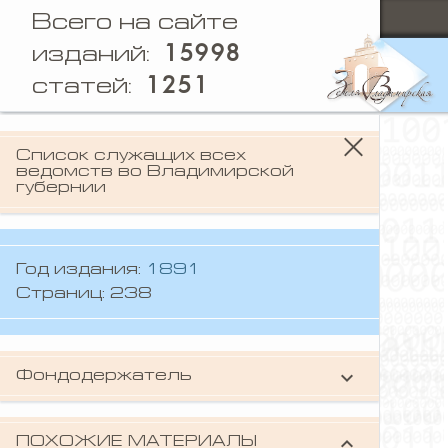
Всего на сайте
15998
изданий:
1251
статей:
Список служащих всех
ведомств во Владимирской
губернии
Год издания:
1891
Страниц: 238
keyboard_arrow_down
Фондодержатель
Владимирская областная научная
библиотека
keyboard_arrow_down
ПОХОЖИЕ МАТЕРИАЛЫ