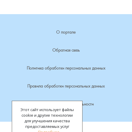
Лубенкино, деревня
Лубенцы, деревня
О портале
Лужки, деревня
Обратная связь
Макариха, деревня
Политика обработки персональных данных
Малое Урсово болото, посёлок
Правила обработки персональных данных
Марьинка, деревня
Политика конфиденциальности
Машки, деревня
Этот сайт использует файлы
cookie и другие технологии
Микшино, деревня
для улучшения качества
предоставляемых услуг