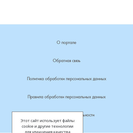
Лубенкино, деревня
Лубенцы, деревня
О портале
Лужки, деревня
Макариха, деревня
Обратная связь
Малое Урсово болото, посёлок
Политика обработки персональных данных
Марьинка, деревня
Правила обработки персональных данных
Машки, деревня
Политика конфиденциальности
Этот сайт использует файлы
Микшино, деревня
cookie и другие технологии
для улучшения качества