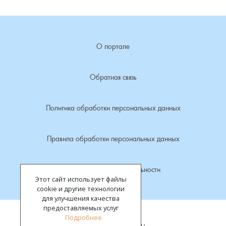
Лубенкино, деревня
О портале
Лубенцы, деревня
Лужки, деревня
Обратная связь
Макариха, деревня
Политика обработки персональных данных
Малое Урсово болото, посёлок
Правила обработки персональных данных
Марьинка, деревня
Политика конфиденциальности
Этот сайт использует файлы
Машки, деревня
cookie и другие технологии
для улучшения качества
Микшино, деревня
предоставляемых услуг
Подробнее
Все права защищены.