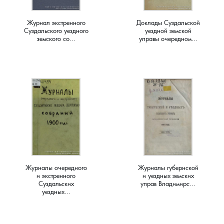
Краснораменье, деревня
Хорятино, деревня
Журнал экстренного
Доклады Суздальской
Суздальского уездного
уездной земской
земского со...
управы очередном...
Круглово, село
Ченцы, деревня
Крутово, деревня
Шушерино, деревня
Куницыно, дерервня
Эсино, деревня
Курменёво, деревня
Лаптево, село
Журналы очередного
Журналы губернской
Лезжени, деревня
и экстренного
и уездных земских
Суздальских
управ Владимирс...
уездных...
Леонтьево, село
Лошаиха, деревня