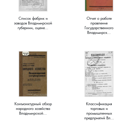
Краснораменье, деревня
Хорятино, деревня
Список фабрик и
Отчет о работе
заводов Владимирской
правления
Круглово, село
Ченцы, деревня
губернии, оцене...
Государственного
Владимирск...
Крутово, деревня
Шушерино, деревня
Куницыно, дерервня
Эсино, деревня
Курменёво, деревня
Лаптево, село
Лезжени, деревня
Конъюнктурный обзор
Классификация
народного хозяйства
торговых и
Владимирской...
промышленных
Леонтьево, село
предприятий Вл...
Лошаиха, деревня