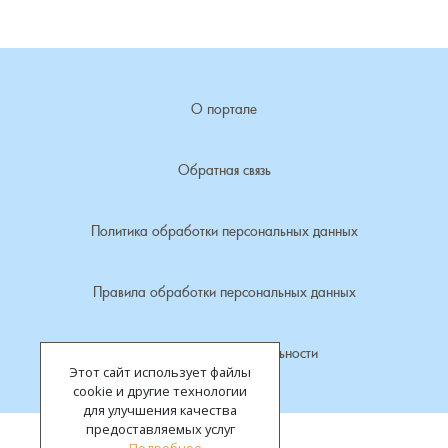
Лубенкино, деревня
Лубенцы, деревня
О портале
Лужки, деревня
Обратная связь
Макариха, деревня
Политика обработки персональных данных
Малое Урсово болото, посёлок
Правила обработки персональных данных
Марьинка, деревня
Политика конфиденциальности
Машки, деревня
Этот сайт использует файлы
cookie и другие технологии
Микшино, деревня
для улучшения качества
предоставляемых услуг