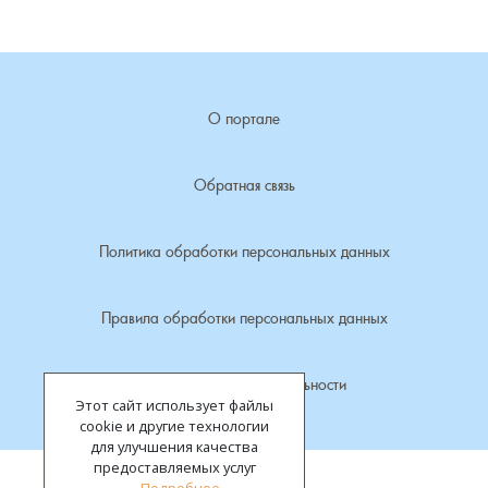
Лубенкино, деревня
Лубенцы, деревня
О портале
Лужки, деревня
Обратная связь
Макариха, деревня
Политика обработки персональных данных
Малое Урсово болото, посёлок
Правила обработки персональных данных
Марьинка, деревня
Политика конфиденциальности
Машки, деревня
Этот сайт использует файлы
cookie и другие технологии
Микшино, деревня
для улучшения качества
предоставляемых услуг