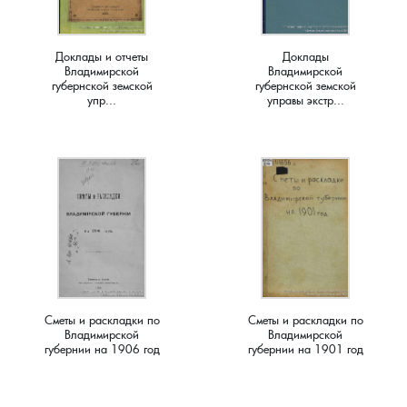
Краснораменье, деревня
Хорятино, деревня
Доклады и отчеты
Доклады
Владимирской
Владимирской
Круглово, село
Ченцы, деревня
губернской земской
губернской земской
упр...
управы экстр...
Крутово, деревня
Шушерино, деревня
Куницыно, дерервня
Эсино, деревня
Курменёво, деревня
Лаптево, село
Лезжени, деревня
Сметы и раскладки по
Сметы и раскладки по
Владимирской
Владимирской
губернии на 1906 год
губернии на 1901 год
Леонтьево, село
Лошаиха, деревня