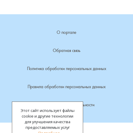
Лубенкино, деревня
Лубенцы, деревня
О портале
Лужки, деревня
Обратная связь
Макариха, деревня
Политика обработки персональных данных
Малое Урсово болото, посёлок
Правила обработки персональных данных
Марьинка, деревня
Политика конфиденциальности
Машки, деревня
Этот сайт использует файлы
cookie и другие технологии
Микшино, деревня
для улучшения качества
предоставляемых услуг