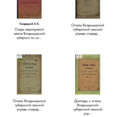
Краснораменье, деревня
Хорятино, деревня
Круглово, село
Ченцы, деревня
Гвоздецкий А.К.
Отчеты Владимирской
Очерк мероприятий
губернской земской
земств Владимирской
управы очеред...
Крутово, деревня
Шушерино, деревня
губернии по со...
Куницыно, дерервня
Эсино, деревня
Курменёво, деревня
Лаптево, село
Лезжени, деревня
Отчеты Владимирской
Доклады и отчеты
Леонтьево, село
губернской земской
Владимирской
управы очеред...
губернской земской
упр...
Лошаиха, деревня