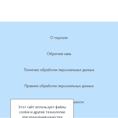
Лубенкино, деревня
Лубенцы, деревня
О портале
Лужки, деревня
Макариха, деревня
Обратная связь
Малое Урсово болото, посёлок
Политика обработки персональных данных
Марьинка, деревня
Правила обработки персональных данных
Машки, деревня
Политика конфиденциальности
Этот сайт использует файлы
Микшино, деревня
cookie и другие технологии
для улучшения качества