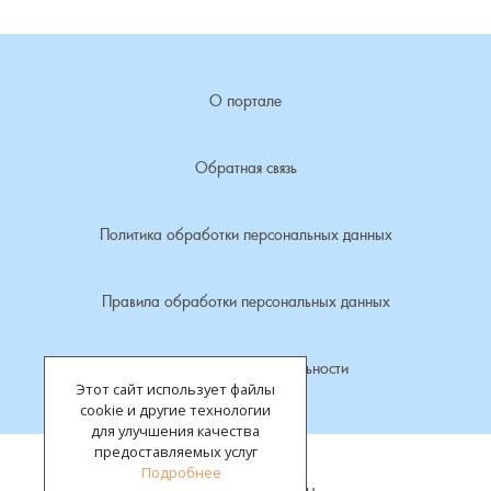
Лубенкино, деревня
О портале
Лубенцы, деревня
Лужки, деревня
Обратная связь
Макариха, деревня
Политика обработки персональных данных
Малое Урсово болото, посёлок
Правила обработки персональных данных
Марьинка, деревня
Политика конфиденциальности
Этот сайт использует файлы
Машки, деревня
cookie и другие технологии
для улучшения качества
Микшино, деревня
предоставляемых услуг
Подробнее
Все права защищены.