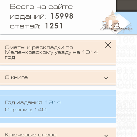
Всего на сайте
15998
изданий:
1251
статей:
Сметы и раскладки по
Меленковскому уезду на 1914
год
keyboard_arrow_down
О книге
Книга представляет собой официальный
финансовый документ уездного земства.
В издании подробно изложены плановые
Год издания:
1914
доходы и расходы на предстоящий год.
Страниц: 140
Основное содержание структурировано
по статьям сметы расходов, включая
участие в содержании
keyboard_arrow_down
Ключевые слова