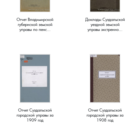
Краснораменье, деревня
Хорятино, деревня
Отчет Владимирской
Доклады Суздальской
губернской земской
уездной земской
Круглово, село
Ченцы, деревня
управы по пенс...
управы экстренно...
Крутово, деревня
Шушерино, деревня
Куницыно, дерервня
Эсино, деревня
Курменёво, деревня
Лаптево, село
Лезжени, деревня
Отчет Суздальской
Отчет Суздальской
городской управы за
городской управы за
1909 год
1908 год
Леонтьево, село
Лошаиха, деревня