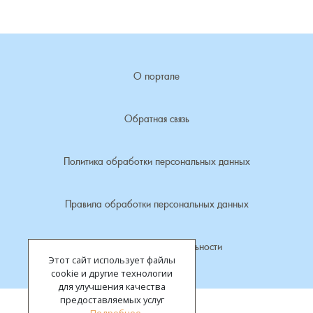
Лубенкино, деревня
Лубенцы, деревня
О портале
Лужки, деревня
Обратная связь
Макариха, деревня
Политика обработки персональных данных
Малое Урсово болото, посёлок
Правила обработки персональных данных
Марьинка, деревня
Политика конфиденциальности
Машки, деревня
Этот сайт использует файлы
cookie и другие технологии
Микшино, деревня
для улучшения качества
предоставляемых услуг