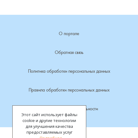
Лубенкино, деревня
Лубенцы, деревня
О портале
Лужки, деревня
Обратная связь
Макариха, деревня
Политика обработки персональных данных
Малое Урсово болото, посёлок
Правила обработки персональных данных
Марьинка, деревня
Политика конфиденциальности
Машки, деревня
Этот сайт использует файлы
cookie и другие технологии
Микшино, деревня
для улучшения качества
предоставляемых услуг