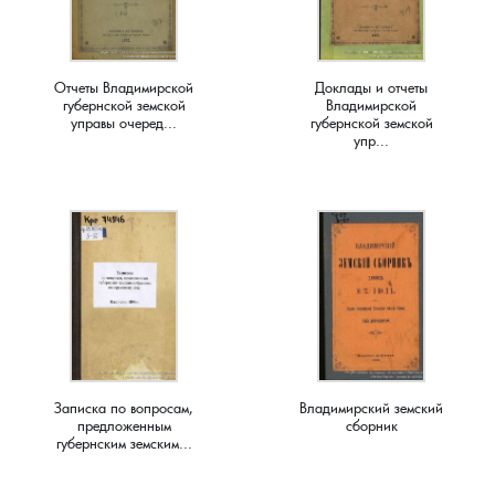
Краснораменье, деревня
Хорятино, деревня
Отчеты Владимирской
Доклады и отчеты
Круглово, село
Ченцы, деревня
губернской земской
Владимирской
управы очеред...
губернской земской
упр...
Крутово, деревня
Шушерино, деревня
Куницыно, дерервня
Эсино, деревня
Курменёво, деревня
Лаптево, село
Лезжени, деревня
Записка по вопросам,
Владимирский земский
предложенным
сборник
Леонтьево, село
губернским земским...
Лошаиха, деревня