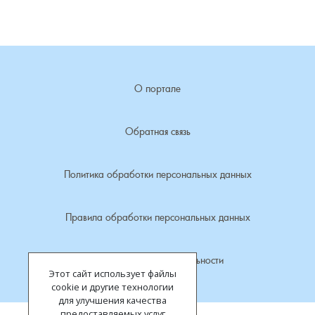
Лубенкино, деревня
Лубенцы, деревня
О портале
Лужки, деревня
Обратная связь
Макариха, деревня
Политика обработки персональных данных
Малое Урсово болото, посёлок
Марьинка, деревня
Правила обработки персональных данных
Машки, деревня
Политика конфиденциальности
Этот сайт использует файлы
Микшино, деревня
cookie и другие технологии
для улучшения качества
предоставляемых услуг