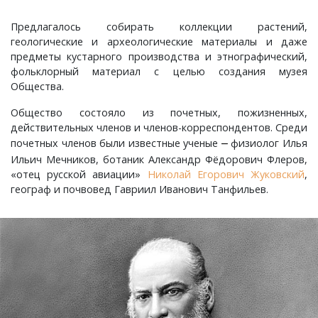
Предлагалось собирать коллекции растений,
Краснораменье, деревня
Хорятино, деревня
геологические и археологические материалы и даже
предметы кустарного производства и этнографический,
Круглово, село
Ченцы, деревня
фольклорный материал с целью создания музея
Общества.
Крутово, деревня
Шушерино, деревня
Общество состояло из почетных, пожизненных,
действительных членов и членов-корреспондентов. Среди
Куницыно, дерервня
Эсино, деревня
почетных членов были известные ученые
физиолог Илья
–
Иль­ич Мечников, ботаник Александр Фёдорович Флеров,
Курменёво, деревня
«отец русской авиации»
Ни­ко­лай Его­ро­вич Жуковский
,
географ и почвовед Гав­ри­ил Ива­но­вич Танфильев.
Лаптево, село
Лезжени, деревня
Леонтьево, село
Лошаиха, деревня