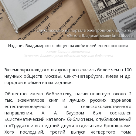
Чистуха, село
Шелухино, деревня
Шухурдино, деревня
Издания Владимирского общества любителей естествознания
Щекино, деревня
Автор: Евгения Хроменкова
Источник: Владимирская областная научная библиотека
Эдемское, село
Экземпляры каждого выпуска рассылались более чем в 100
научных обществ Москвы, Санкт-Петербурга, Киева и др.
Юрятино, деревня
городов в обмен на их издания.
Общество имело библиотеку, насчитывавшую около 2
тыс. экземпляров книг и лучших русских журналов
естественнонаучного и сельскохозяйственного
направления. А. А. Бауэром был составлен
«Систематический каталог» библиотеки, опубликованный
в «Трудах» и вышедший двумя отдельными брошюрами.
Хотя последний, третий выпуск четвертого тома