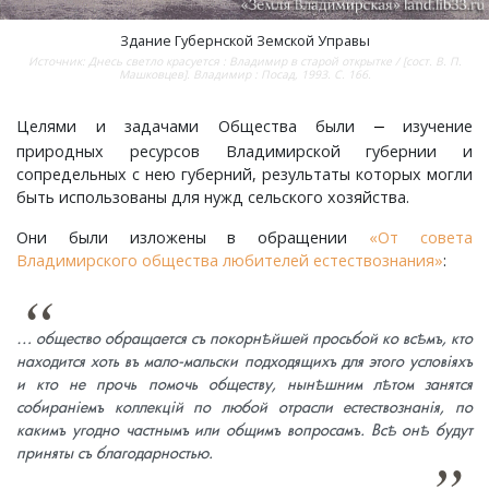
Шатнево, деревня
Каменово, деревня
Санаторий имени Абельмана, поселок
Черсево, село
Янево, село
Здание Губернской Земской Управы
Источник: Днесь светло красуется : Владимир в старой открытке / [сост. В. П.
Машковцев]. Владимир : Посад, 1993. С. 166.
Швариха, деревня
Камешково, город
Санниково, село
Южный, поселок
Целями и задачами Общества были
изучение
–
Карякино, деревня
Сенино, деревня
природных ресурсов Владимирской губернии и
сопредельных с нею губерний, результаты которых могли
быть использованы для нужд сельского хозяйства.
Кижаны, деревня
Сергейцево, деревня
Они были изложены в обращении
«От совета
Кирюшино, деревня
Смехра, деревня
Владимирского общества любителей естествознания»
:
Коверино, село
Смолино, село
… общество обращается съ покорнѣйшей просьбой ко всѣмъ, кто
находится хоть въ мало-мальски подходящихъ для этого услов
i
яхъ
Колосово, деревня
Тынцы, село
и кто не прочь помочь обществу, нынѣшним лѣтом занятся
собиран
i
емъ коллекц
i
й по любой отрасли естествознан
i
я, по
Константиновка, деревня
Федотово, деревня
какимъ угодно частнымъ или общимъ вопросамъ. Всѣ онѣ будут
приняты съ благодарностью.
Краснознаменский, поселок
Федуриха, деревня