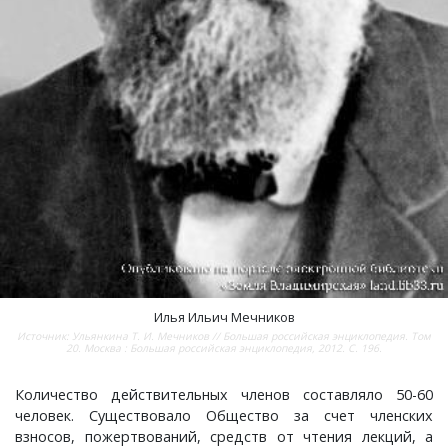
Новки, поселок
Новосёлка, деревня
Остров, деревня
Палашкино, село
Патакино, село
Пенкино, деревня
Илья Иль­ич Мечников
Пигасово, деревня
Источник: Ульянкина Т. И. Мечников // Большая российская энциклопедия. Том
20. Москва : Большая российская энциклопедия, 2012. С. 196.
Пирогово, деревня
Количество действительных членов составляло 50-60
человек. Существовало Общество за счет членских
Пищихино , деревня
взносов, пожертвований, средств от чтения лекций, а