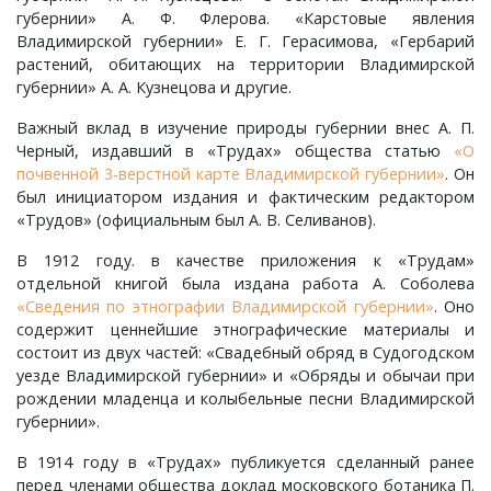
губернии» А. Ф. Флерова. «Карстовые явления
Владимирской губернии» Е. Г. Герасимова, «Гербарий
Семенигино, деревня
растений, обитающих на территории Владимирской
губернии» А. А. Кузнецова и другие.
Семинова гора, погост
Важный вклад в изучение природы губернии внес А. П.
Черный, издавший в «Трудах» общества статью
«О
Сергеиха, деревня
почвенной 3-верстной карте Владимирской губернии»
. Он
был инициатором издания и фактическим редактором
Сереброво, деревня
«Трудов» (официальным был А. В. Селиванов).
В 1912 году. в качестве приложения к «Трудам»
Симаково, деревня
отдельной книгой была издана работа А. Соболева
«Сведения по этнографии Владимирской губернии»
. Оно
Симоново, деревня
содержит ценнейшие этнографические материалы и
состоит из двух частей: «Свадебный обряд в Судогодском
уезде Владимирской губернии» и «Обряды и обычаи при
Сосновка, деревня
рождении младенца и колыбельные песни Владимирской
губернии».
Старая Никола, погост
В 1914 году в «Трудах» публикуется сделанный ранее
перед членами общества доклад московского ботаника П.