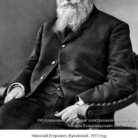
Лубенкино, деревня
Лубенцы, деревня
Лужки, деревня
Макариха, деревня
Малое Урсово болото, посёлок
Марьинка, деревня
Машки, деревня
Микшино, деревня
Ни­ко­лай Его­ро­вич Жуковский. 1911 год