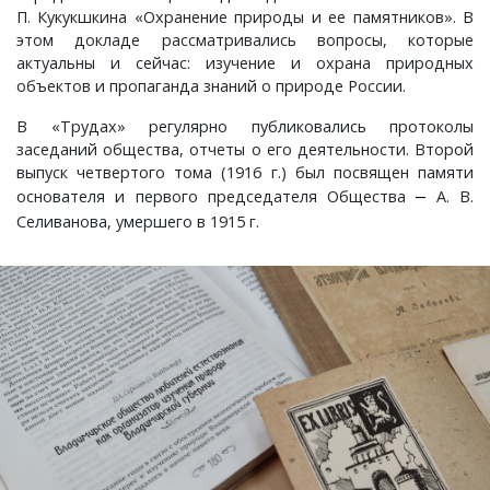
Ступино, деревня
П. Кукукшкина «Охранение природы и ее памятников». В
этом докладе рассматривались вопросы, которые
Суслово, деревня
актуальны и сейчас: изучение и охрана природных
объектов и пропаганда знаний о природе России.
Сынково, деревня
В «Трудах» регулярно публиковались протоколы
заседаний общества, отчеты о его деятельности. Второй
Тереховицы, деревня
выпуск четвертого тома (1916 г.) был посвящен памяти
основателя и первого председателя Общества
А. В.
–
Селиванова, умершего в 1915 г.
Тынцы, село
Усолье, село
Фомиха, село
Харламово, деревня
Чешково, деревня