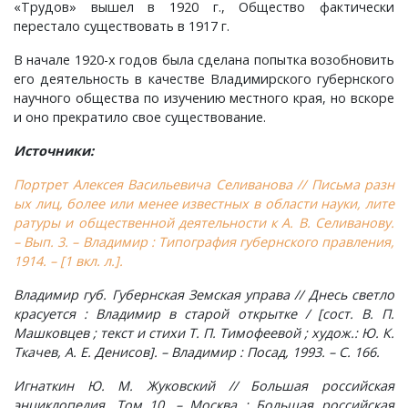
«Трудов» вышел в 1920 г., Общество фактически
перестало существовать в 1917 г.
В начале 1920-х годов была сделана попытка возобновить
его деятельность в качестве Владимирского губернского
научного общества по изучению местного края, но вскоре
и оно прекратило свое существование.
Источники:
Портрет Алексея Васильевича Селиванова // Письма разн
ых лиц, более или менее известных в области науки, лите
ратуры и общественной деятельности к А. В. Селиванову.
– Вып. 3. – Владимир : Типография губернского правления,
1914. – [1 вкл. л.].
Владимир губ. Губернская Земская управа // Днесь светло
красуется : Владимир в старой открытке / [сост. В. П.
Машковцев ; текст и стихи Т. П. Тимофеевой ; худож.: Ю. К.
Ткачев, А. Е. Денисов]. – Владимир : Посад, 1993. – С. 166.
Игнаткин Ю. М. Жуковский // Большая российская
энциклопедия. Том 10. – Москва : Большая российская