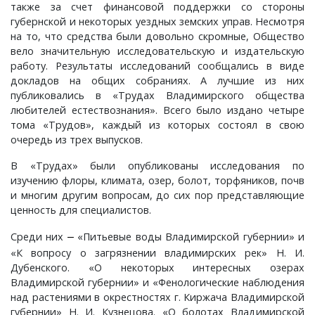
также за счет финансовой поддержки со стороны
губернской и некоторых уездных земских управ. Несмотря
Плясицыно, деревня
на то, что средства были довольно скромные, Общество
вело значительную исследовательскую и издательскую
Пожарницы, деревня
работу. Результаты исследований сообщались в виде
докладов на общих собраниях. А лучшие из них
Полушино, деревня
публиковались в «Трудах Владимирского общества
любителей естествознания». Всего было издано четыре
тома «Трудов», каждый из которых состоял в свою
Приволье, деревня
очередь из трех выпусков.
В «Трудах» были опубликованы исследования по
Ручкино, деревня
изучению флоры, климата, озер, болот, торфяников, почв
и многим другим вопросам, до сих пор представляющие
Рябиновка, деревня
ценность для специалистов.
Среди них
«Питьевые воды Владимирской губернии» и
–
Ряхово, село
«К вопросу о загрязнении владимирских рек» Н. И.
Дубенского. «О некоторых интересных озерах
Санаторий имени Ленина, поселок
Владимирской губернии» и «Фенологические наблюдения
над растениями в окрестностях г. Киржача Владимирской
Саулово, деревня
губернии» Н. И. Кузнецова. «О болотах Владимирской