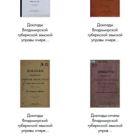
Краснораменье, деревня
Хорятино, деревня
Доклады
Доклады
Круглово, село
Ченцы, деревня
Владимирской
Владимирской
губернской земской
губернской земской
управы очере...
управы очере...
Крутово, деревня
Шушерино, деревня
Куницыно, дерервня
Эсино, деревня
Курменёво, деревня
Лаптево, село
Лезжени, деревня
Доклады
Доклады-отчеты
Владимирской
Владимирской
Леонтьево, село
губернской земской
губернской земской
управы очере...
управ...
Лошаиха, деревня