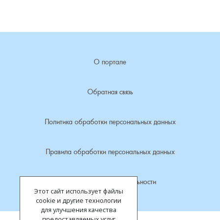
Лубенкино, деревня
Лубенцы, деревня
О портале
Лужки, деревня
Обратная связь
Макариха, деревня
Политика обработки персональных данных
Малое Урсово болото, посёлок
Марьинка, деревня
Правила обработки персональных данных
Машки, деревня
Политика конфиденциальности
Этот сайт использует файлы
Микшино, деревня
cookie и другие технологии
для улучшения качества
предоставляемых услуг