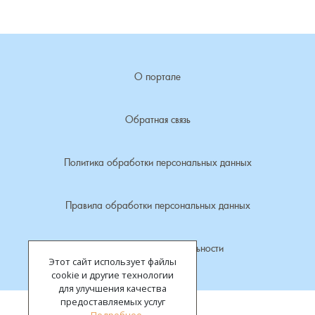
Лубенкино, деревня
Лубенцы, деревня
О портале
Лужки, деревня
Обратная связь
Макариха, деревня
Политика обработки персональных данных
Малое Урсово болото, посёлок
Правила обработки персональных данных
Марьинка, деревня
Политика конфиденциальности
Машки, деревня
Этот сайт использует файлы
cookie и другие технологии
Микшино, деревня
для улучшения качества
предоставляемых услуг