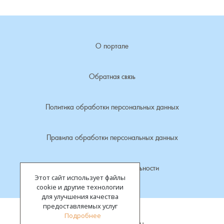
Лубенкино, деревня
О портале
Лубенцы, деревня
Лужки, деревня
Обратная связь
Макариха, деревня
Политика обработки персональных данных
Малое Урсово болото, посёлок
Правила обработки персональных данных
Марьинка, деревня
Политика конфиденциальности
Этот сайт использует файлы
Машки, деревня
cookie и другие технологии
для улучшения качества
Микшино, деревня
предоставляемых услуг
Подробнее
Все права защищены.