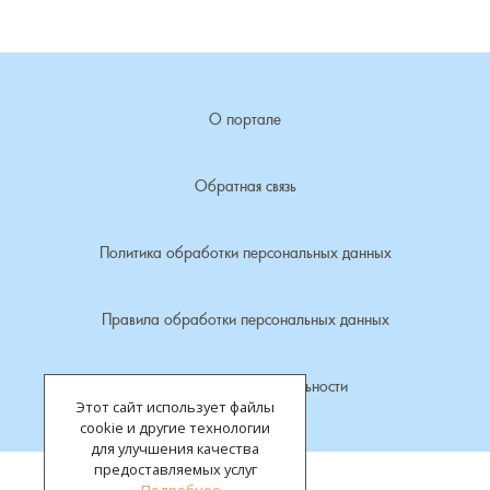
Лубенкино, деревня
Лубенцы, деревня
О портале
Лужки, деревня
Обратная связь
Макариха, деревня
Политика обработки персональных данных
Малое Урсово болото, посёлок
Правила обработки персональных данных
Марьинка, деревня
Политика конфиденциальности
Машки, деревня
Этот сайт использует файлы
cookie и другие технологии
Микшино, деревня
для улучшения качества
предоставляемых услуг