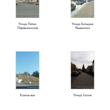
Семенигино, деревня
Семинова гора, погост
Улица Летне-
Улица Большие
Перевозинская
Ременники
Сергеиха, деревня
Сереброво, деревня
Симаково, деревня
Симоново, деревня
Сосновка, деревня
Козлов вал
Улица Гоголя
Старая Никола, погост