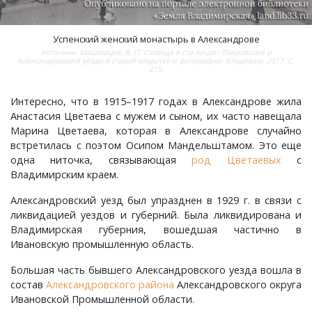
Лубенкино, деревня
Успенский женский монастырь в Александрове
Источник: Машковцев, В. П. Слобода в ста лицах : Покровский и
Александровский уезды в старой открытке и фотографии. Владимир, 2017. С.
275.
Лубенцы, деревня
Интересно, что в 1915–1917 годах в Александрове жила
Лужки, деревня
Анастасия Цветаева с мужем и сыном, их часто навещала
Марина Цветаева, которая в Александрове случайно
Макариха, деревня
встретилась с поэтом Осипом Мандельштамом. Это еще
одна ниточка, связывающая
род Цветаевых
с
Владимирским краем.
Малое Урсово болото, посёлок
Александровский уезд был упразднен в 1929 г. в связи с
Марьинка, деревня
ликвидацией уездов и губерний. Была ликвидирована и
Владимирская губерния, вошедшая частично в
Ивановскую промышленную область.
Машки, деревня
Большая часть бывшего Александровского уезда вошла в
Микшино, деревня
состав
Александровского района
Александровского округа
Ивановской Промышленной области.