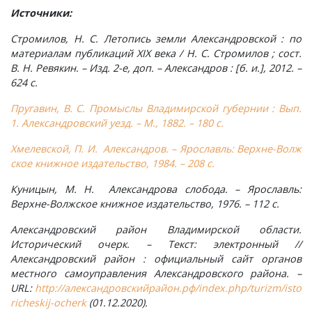
Мирный, поселок
Источники:
Стромилов, Н. С. Летопись земли Александровской : по
Мишнево, деревня
материалам публикаций XIX века / Н. С. Стромилов ; сост.
В. Н. Ревякин. – Изд. 2-е, доп. – Александров : [б. и.], 2012. –
Мокеево, деревня
624 с.
Пругавин, В. С. Промыслы Владимирской губернии : Вып.
Мостцы, село
1. Александровский уезд. – М., 1882. – 180 с.
Хмелевской, П. И. Александров. – Ярославль: Верхне-Волж
Назарово, деревня
ское книжное издательство, 1984. – 208 с.
Неверково, деревня
Куницын, М. Н. Александрова слобода. – Ярославль:
Верхне-Волжское книжное издательство, 1976. – 112 с.
Нерлинка, деревня
Александровский район Владимирской области.
Исторический очерк. – Текст: электронный //
Нестерково, деревня
Александровский район : официальный сайт органов
местного самоуправления Александровского района. –
URL:
http://александровскийрайон.рф/index.php/turizm/isto
Новая Печуга, деревня
richeskij-ocherk
(01.12.2020).