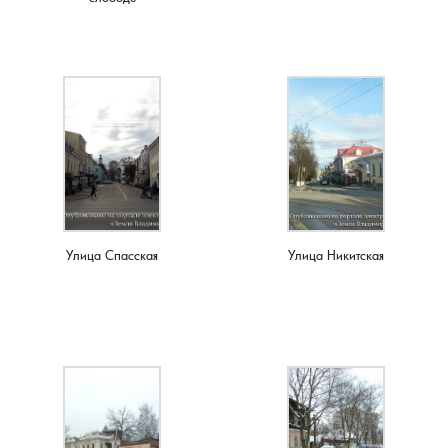
Плясицыно, деревня
Пожарницы, деревня
Полушино, деревня
Приволье, деревня
Ручкино, деревня
Улица Спасская
Улица Никитская
Рябиновка, деревня
Ряхово, село
Санаторий имени Ленина, поселок
Саулово, деревня