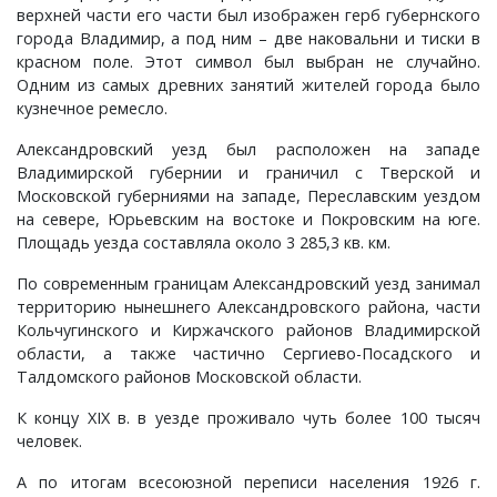
Слотино, село
Паустово, деревня
Фролово, урочище
Старково, деревня
Горки, село
Малышево, село
Новобусино, деревня
Лужки, деревня
Новоселки, село
Матренино, село
Лучинское, деревня
Овсяниково, деревня
Новое, село
Перелоги, село
верхней части его части был изображен герб губернского
города Владимир, а под ним – две наковальни и тиски в
красном поле. Этот символ был выбран не случайно.
Сорокина, деревня
Пески, деревня
Чулково, поселок
Таланово, деревня
Городок, деревня
Маринино, село
Новофетинино, деревня
Ляхи, село
Окулово, деревня
Мышлино, деревня
Некрасиха, деревня
Передел, деревня
Павловское, село
Петрушино, деревня
Одним из самых древних занятий жителей города было
кузнечное ремесло.
Старова, деревня
Пировы-Городищи, село
Шубино, деревня
Тасинский Бор, поселок
Гусево, деревня
Марьино, село
Раздолье, поселок
Максимово, деревня
Орлово, деревня
Нагорный, поселок
Одерихино, деревня
Погребищи, деревня
Петраково, село
Подолец, село
Александровский уезд был расположен на западе
Владимирской губернии и граничил с Тверской и
Таратина, деревня
Плосково, деревня
Уршельский, поселок
Давыдово, село
Медуши, погост
Снегирево, село
Меленки, город
Панфилово, село
Пекша, деревня
Орехово, село
Полхово, село
Подберезье, село
Пречистая Гора, село
Московской губерниями на западе, Переславским уездом
на севере, Юрьевским на востоке и Покровским на юге.
Чернецкое, село
Путятино, деревня
Цикуль, село
Дворики, деревня
Мелехово, поселок
Тимошкино, село
Мильдево, деревня
Пестенькино, деревня
Перново, деревня
Перебор, деревня
Разлукино, деревня
Порецкое, село
Ратислово, село
Площадь уезда составляла около 3 285,3 кв. км.
По современным границам Александровский уезд занимал
Шарапово, деревня
Раменье, деревня
Шевертни, деревня
Дмитриково, деревня
Меховицы, село
Тонково, деревня
Окшово, деревня
Савково, деревня
Петушки, город
Прокошиха, деревня
Рычково, деревня
Пустой Ярославль, деревня
Сима, село
территорию нынешнего Александровского района, части
Кольчугинского и Киржачского районов Владимирской
Шеина, деревня
Сарыево, село
Якимец, поселок
Епишово, деревня
Милиново, село
Флорищи, село
Песочная, деревня
Саксино, деревня
Покров, город
Рождествено, село
Сеславское, село
Романово, село
Федоровское, село
области, а также частично Сергиево-Посадского и
Талдомского районов Московской области.
Шимонова, деревня
Сергеево, деревня
Зауичье, деревня
Мисайлово, деревня
Просеницы, село
Талызино, деревня
Старые Омутищи, деревня
Семеновское, село
Спас-Купалище, село
Садовый, поселок
Федосьино, село
К концу XIX в. в уезде проживало чуть более 100 тысяч
человек.
Юрцево, деревня
Сергиевы Горки, село
Ивановская, деревня
Новый, поселок
Пьянгус, село
Татарово, село
Старые Петушки, деревня
Собинка, город
Судогда, город
Сновицы, село
Чувашиха, деревня
А по итогам всесоюзной переписи населения 1926 г.