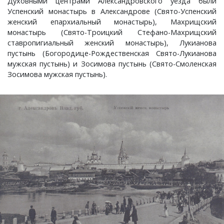
Духовными центрами Александровского уезда были
Успенский монастырь в Александрове (Свято-Успенский
Краснораменье, деревня
Хорятино, деревня
женский епархиальный монастырь), Махрищский
монастырь (Свято-Троицкий Стефано-Махрищский
ставропигиальный женский монастырь), Лукианова
Круглово, село
Ченцы, деревня
пустынь (Богородице-Рождественская Свято-Лукианова
мужская пустынь) и Зосимова пустынь (Свято-Смоленская
Крутово, деревня
Шушерино, деревня
Зосимова мужская пустынь).
Куницыно, дерервня
Эсино, деревня
Курменёво, деревня
Лаптево, село
Лезжени, деревня
Леонтьево, село
Лошаиха, деревня