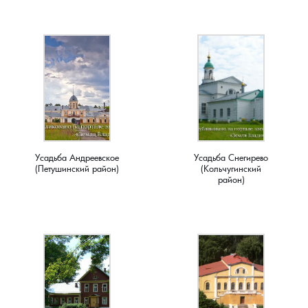
Ступино, деревня
Суслово, деревня
Сынково, деревня
Тереховицы, деревня
Тынцы, село
Усадьба Андреевское
Усадьба Снегирево
(Петушинский район)
(Кольчугинский
Усолье, село
район)
Фомиха, село
Харламово, деревня
Чешково, деревня