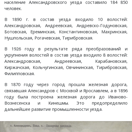
население Александровского уезда составило 184 850
Ставрово, деревня
Ивашково, деревня
Овсянниково, деревня
Репино, село
Хоробрицы, деревня
Сушнево-1, поселок
Спасское, село
Хохловка, деревня
Спасское, село
Чураково, деревня
человек.
В 1890 г. в состав уезда входило 10 волостей:
Станки, село
Ивишенье, деревня
Озерки, деревня
Савково, деревня
Чаадаево, село
Ставрово, поселок
Языково, село
Суздаль, город
Шихобалово, село
Александровская, Андреевская, Андревско-Годуновская,
Ботовская, Ереминская, Константиновская, Махринская,
Степанцево, село
Имени Артема, поселок
Осипово, село
Селино, деревня
Ундол, село
Суромна, село
Энтузиаст, село
Нушпольская, Рогачевская, Тирибровская.
В 1926 году в результате ряда преобразований и
Ступицы, деревня
имени Горького, поселок
Петровское, деревня
Синжаны, село
Фетинино, село
Сущево, деревня
Юрьев-Польский, город
укрупнения волостей в состав уезда входило 8 волостей:
Александровская, Андреевская, Карабановская,
Табачиха, деревня
имени Карла Маркса, поселок
Плесец, село
Славцево, село
Черкутино, село
Улово, село
Ярдениха, деревня
Киржачская, Кольчугинская, Овчининская, Тирибровская,
Филипповская.
Тополевка, деревня
имени Красина, поселок
Пустынка, деревня
Толстиково, деревня
Чижово, деревня
Филиппуши, деревня
В 1870 году через город прошла железная дорога,
связавшая Александров с Москвой и Ярославлем, а в 1896
Троицкое-Татарово, село
Имени М. В. Фрунзе, посёлок
Репники, деревня
Тургенево, деревня
Юрино, деревня
Цибеево, село
году была построена железная дорога до Иваново-
Вознесенска и Кинешмы. Это предопределило
дальнейшее развитие промышленности уезда.
Харино, деревня
имени С. М. Кирова, поселок
Русино, село
Урваново, село
Черниж, село
Хотиловка, деревня
Истомино, деревня
Ручьи, деревня
Усад, деревня
Якиманское, село