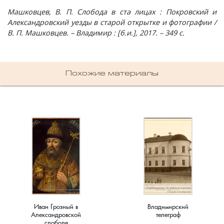
Новки, поселок
Машковцев, В. П. Слобода в ста лицах : Покровский и
Александровский уезды в старой открытке и фотографии /
В. П. Машковцев. – Владимир : [б.и.], 2017. – 349 с.
Новосёлка, деревня
Остров, деревня
Похожие материалы
Палашкино, село
Патакино, село
Пенкино, деревня
Пигасово, деревня
Пирогово, деревня
Иван Грозный в
Владимирский
Пищихино , деревня
Александровской
телеграф
слободе