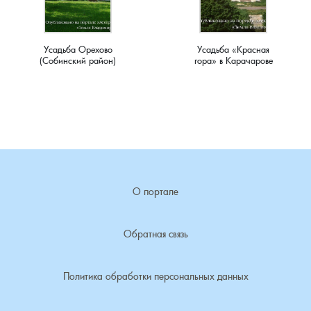
Чистуха, село
Шелухино, деревня
Усадьба Орехово
Усадьба «Красная
(Собинский район)
гора» в Карачарове
Шухурдино, деревня
Щекино, деревня
Эдемское, село
Юрятино, деревня
О портале
Обратная связь
Политика обработки персональных данных