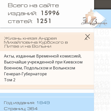
Всего на сайте
15996
изданий:
1251
статей:
keyboard_arrow_down
Жизнь князя Андрея
Михайловича Курбского в
Литве и на Волыни
Акты, изданные Временной комиссией,
Высочайше учрежденной при Киевском
Военном, Подольском и Волынском
Генерал-Губернаторе
Том 2
Год издания:
1849
Страниц: 364