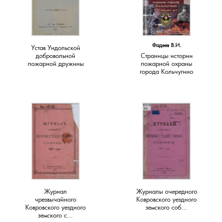
Краснораменье, деревня
Хорятино, деревня
Круглово, село
Ченцы, деревня
Фадеев В.И.
Устав Ундольской
добровольной
Страницы истории
пожарной дружины
пожарной охраны
Крутово, деревня
Шушерино, деревня
города Кольчугино
Куницыно, дерервня
Эсино, деревня
Курменёво, деревня
Лаптево, село
Лезжени, деревня
Журнал
Журналы очередного
Леонтьево, село
чрезвычайного
Ковровского уездного
Ковровского уездного
земского соб...
земского с...
Лошаиха, деревня