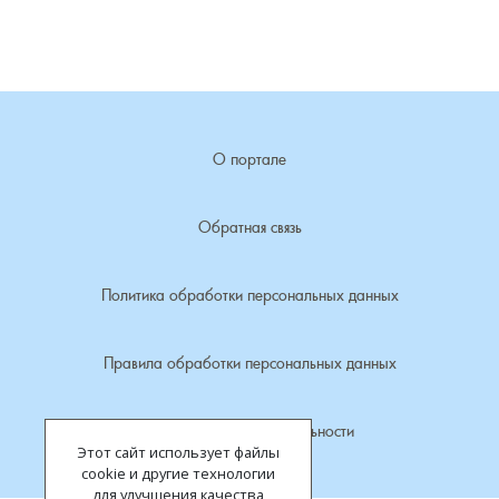
Лубенкино, деревня
Лубенцы, деревня
О портале
Лужки, деревня
Макариха, деревня
Обратная связь
Малое Урсово болото, посёлок
Политика обработки персональных данных
Марьинка, деревня
Правила обработки персональных данных
Машки, деревня
Политика конфиденциальности
Этот сайт использует файлы
Микшино, деревня
cookie и другие технологии
для улучшения качества