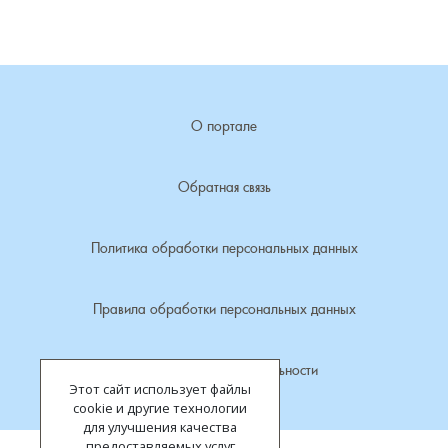
Лубенкино, деревня
Лубенцы, деревня
О портале
Лужки, деревня
Обратная связь
Макариха, деревня
Политика обработки персональных данных
Малое Урсово болото, посёлок
Марьинка, деревня
Правила обработки персональных данных
Машки, деревня
Политика конфиденциальности
Этот сайт использует файлы
Микшино, деревня
cookie и другие технологии
для улучшения качества
предоставляемых услуг