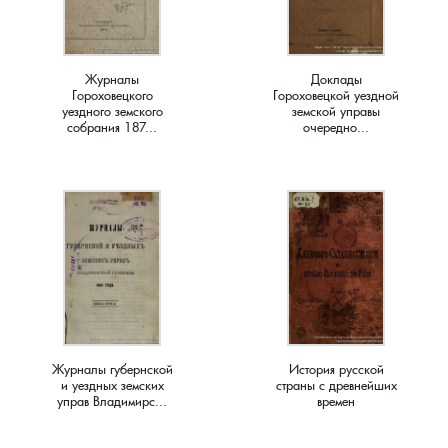
Краснораменье, деревня
Хорятино, деревня
Журналы
Доклады
Круглово, село
Ченцы, деревня
Гороховецкого
Гороховецкой уездной
уездного земского
земской управы
собрания 187...
очередно...
Крутово, деревня
Шушерино, деревня
Куницыно, дерервня
Эсино, деревня
Курменёво, деревня
Лаптево, село
Лезжени, деревня
Журналы губернской
История русской
и уездных земских
страны с древнейших
Леонтьево, село
управ Владимирс...
времен
Лошаиха, деревня