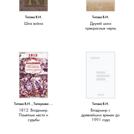
Краснораменье, деревня
Хорятино, деревня
Титова В.И.
Титова В.И.
Шла война
Друзей моих
Круглово, село
Ченцы, деревня
прекрасные черты
Крутово, деревня
Шушерино, деревня
Куницыно, дерервня
Эсино, деревня
Курменёво, деревня
Лаптево, село
Лезжени, деревня
Титова В.И. , Толкунова В.Г.
Титова В.И.
1812. Владимир.
Владимир с
Памятные места и
древнейших времен до
Леонтьево, село
судьбы
1991 года
Лошаиха, деревня