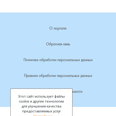
Лубенкино, деревня
Лубенцы, деревня
О портале
Лужки, деревня
Обратная связь
Макариха, деревня
Политика обработки персональных данных
Малое Урсово болото, посёлок
Правила обработки персональных данных
Марьинка, деревня
Политика конфиденциальности
Машки, деревня
Этот сайт использует файлы
cookie и другие технологии
Микшино, деревня
для улучшения качества
предоставляемых услуг