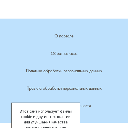
Лубенкино, деревня
Лубенцы, деревня
О портале
Лужки, деревня
Обратная связь
Макариха, деревня
Политика обработки персональных данных
Малое Урсово болото, посёлок
Марьинка, деревня
Правила обработки персональных данных
Машки, деревня
Политика конфиденциальности
Этот сайт использует файлы
Микшино, деревня
cookie и другие технологии
для улучшения качества
предоставляемых услуг