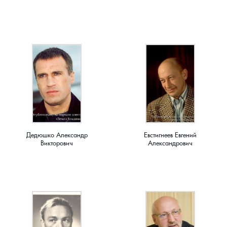
Лубенкино, деревня
Лубенцы, деревня
Лужки, деревня
Макариха, деревня
Малое Урсово болото, посёлок
Дедюшко Александр
Евстигнеев Евгений
Викторович
Александрович
Марьинка, деревня
Машки, деревня
Микшино, деревня