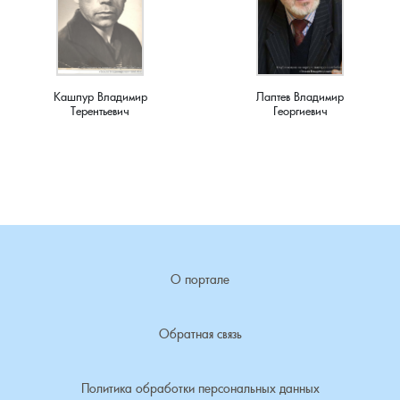
Мирный, поселок
Мишнево, деревня
Кашпур Владимир
Лаптев Владимир
Мокеево, деревня
Терентьевич
Георгиевич
Мостцы, село
Назарово, деревня
Неверково, деревня
О портале
Нерлинка, деревня
Нестерково, деревня
Обратная связь
Новая Печуга, деревня
Политика обработки персональных данных