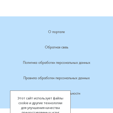
Лубенкино, деревня
Лубенцы, деревня
О портале
Лужки, деревня
Обратная связь
Макариха, деревня
Политика обработки персональных данных
Малое Урсово болото, посёлок
Марьинка, деревня
Правила обработки персональных данных
Машки, деревня
Политика конфиденциальности
Этот сайт использует файлы
Микшино, деревня
cookie и другие технологии
для улучшения качества
предоставляемых услуг