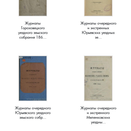
Краснораменье, деревня
Хорятино, деревня
Журналы
Журналы очередного
Круглово, село
Ченцы, деревня
Гороховецкого
и экстренных
уездного земского
Юрьевских уездных
собрания 186...
зе...
Крутово, деревня
Шушерино, деревня
Куницыно, дерервня
Эсино, деревня
Курменёво, деревня
Лаптево, село
Лезжени, деревня
Журналы очередного
Журналы очередного
Юрьевского уездного
и экстренного
Леонтьево, село
земского собр...
Меленковских
уездны...
Лошаиха, деревня