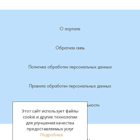
Лубенкино, деревня
О портале
Лубенцы, деревня
Лужки, деревня
Обратная связь
Макариха, деревня
Политика обработки персональных данных
Малое Урсово болото, посёлок
Правила обработки персональных данных
Марьинка, деревня
Политика конфиденциальности
Этот сайт использует файлы
Машки, деревня
cookie и другие технологии
для улучшения качества
Микшино, деревня
предоставляемых услуг
Подробнее
Все права защищены.