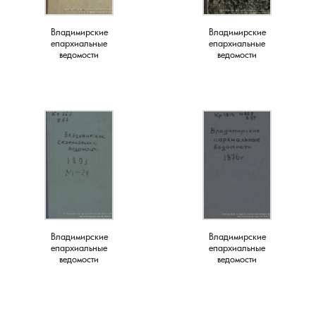
Краснораменье, деревня
Хорятино, деревня
Владимирские
Владимирские
епархиальные
епархиальные
ведомости
ведомости
Круглово, село
Ченцы, деревня
Крутово, деревня
Шушерино, деревня
Куницыно, дерервня
Эсино, деревня
Курменёво, деревня
Лаптево, село
Владимирские
Владимирские
Лезжени, деревня
епархиальные
епархиальные
ведомости
ведомости
Леонтьево, село
Лошаиха, деревня