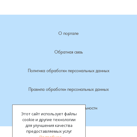
Лубенкино, деревня
Лубенцы, деревня
О портале
Лужки, деревня
Обратная связь
Макариха, деревня
Политика обработки персональных данных
Малое Урсово болото, посёлок
Правила обработки персональных данных
Марьинка, деревня
Политика конфиденциальности
Машки, деревня
Этот сайт использует файлы
cookie и другие технологии
Микшино, деревня
для улучшения качества
предоставляемых услуг