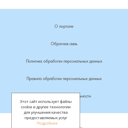
Лубенкино, деревня
О портале
Лубенцы, деревня
Лужки, деревня
Обратная связь
Макариха, деревня
Политика обработки персональных данных
Малое Урсово болото, посёлок
Правила обработки персональных данных
Марьинка, деревня
Политика конфиденциальности
Этот сайт использует файлы
Машки, деревня
cookie и другие технологии
для улучшения качества
Микшино, деревня
предоставляемых услуг
Подробнее
Все права защищены.