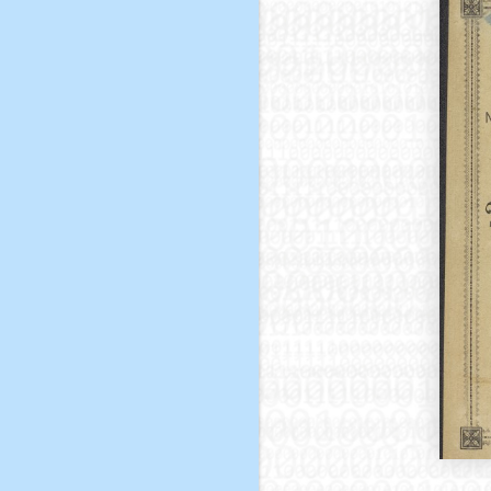
Тридцать
И. А. Голышев
Уроженцы и
вый
деятели