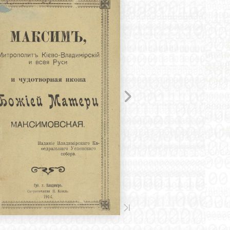
Уроженцы и
Уроженцы и
Маркин
деятели
деятели
Созидат