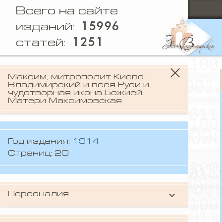
Всего на сайте
15996
изданий:
1251
статей:
Максим, митрополит Киево-
Владимирский и всея Руси и
чудотворная икона Божией
Матери Максимовская
Год издания:
1914
Страниц: 20
keyboard_arrow_down
Персоналия
Максим
(митрополит Киево-
Владимирский и всея Руси)