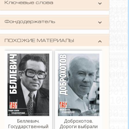
keyboard_arrow_down
Ключевые слова
биографии
keyboard_arrow_down
Фондодержатель
Владимирская областная научная
библиотека
keyboard_arrow_down
ПОХОЖИЕ МАТЕРИАЛЫ
Беллевич.
Доброхотов.
Гинин. 
Государственный
Дороги выбрали
пер