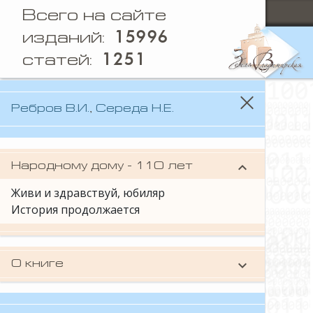
Всего на сайте
15996
изданий:
1251
статей:
Ребров В.И.
,
Середа Н.Е.
keyboard_arrow_down
Народному дому - 110 лет
Живи и здравствуй, юбиляр
История продолжается
keyboard_arrow_down
О книге
Книга известных кольгучинских
краеведов
Валерия Ивановича Реброва
и
Натальи Евгеньевны Середы
посвящена