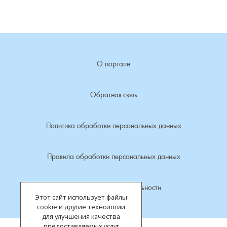
Лубенкино, деревня
Лубенцы, деревня
О портале
Лужки, деревня
Обратная связь
Макариха, деревня
Политика обработки персональных данных
Малое Урсово болото, посёлок
Марьинка, деревня
Правила обработки персональных данных
Машки, деревня
Политика конфиденциальности
Этот сайт использует файлы
Микшино, деревня
cookie и другие технологии
для улучшения качества
предоставляемых услуг