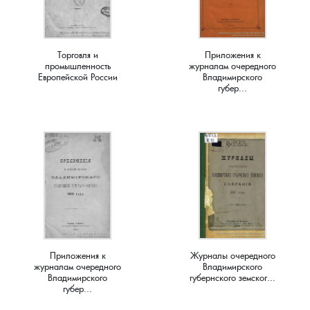
Краснораменье, деревня
Хорятино, деревня
Торговля и
Приложения к
Круглово, село
Ченцы, деревня
промышленность
журналам очередного
Европейской России
Владимирского
губер...
Крутово, деревня
Шушерино, деревня
Куницыно, дерервня
Эсино, деревня
Курменёво, деревня
Лаптево, село
Лезжени, деревня
Приложения к
Журналы очередного
журналам очередного
Владимирского
Леонтьево, село
Владимирского
губернского земског...
губер...
Лошаиха, деревня