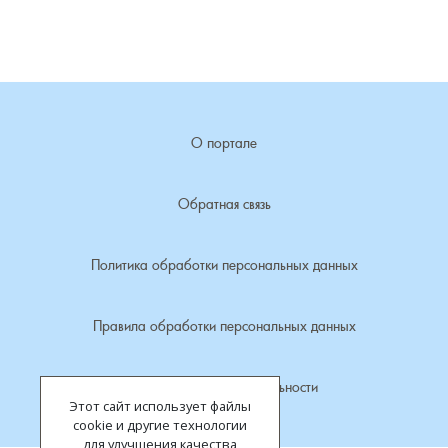
Лубенкино, деревня
Лубенцы, деревня
О портале
Лужки, деревня
Макариха, деревня
Обратная связь
Малое Урсово болото, посёлок
Политика обработки персональных данных
Марьинка, деревня
Правила обработки персональных данных
Машки, деревня
Политика конфиденциальности
Этот сайт использует файлы
Микшино, деревня
cookie и другие технологии
для улучшения качества