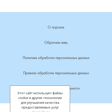
Лубенкино, деревня
Лубенцы, деревня
О портале
Лужки, деревня
Обратная связь
Макариха, деревня
Политика обработки персональных данных
Малое Урсово болото, посёлок
Правила обработки персональных данных
Марьинка, деревня
Политика конфиденциальности
Машки, деревня
Этот сайт использует файлы
cookie и другие технологии
Микшино, деревня
для улучшения качества
предоставляемых услуг