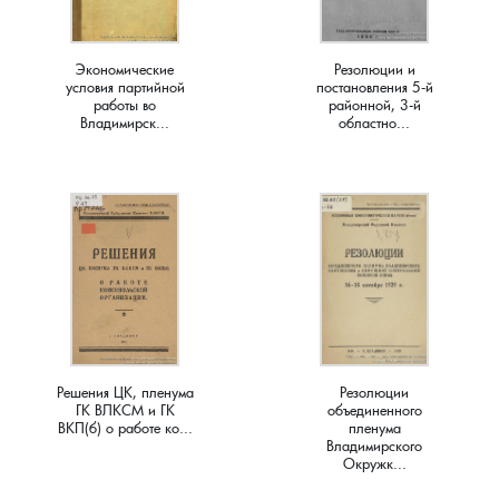
Краснораменье, деревня
Хорятино, деревня
Экономические
Резолюции и
условия партийной
постановления 5-й
Круглово, село
Ченцы, деревня
работы во
районной, 3-й
Владимирск...
областно...
Крутово, деревня
Шушерино, деревня
Куницыно, дерервня
Эсино, деревня
Курменёво, деревня
Лаптево, село
Лезжени, деревня
Решения ЦК, пленума
Резолюции
ГК ВЛКСМ и ГК
объединенного
ВКП(б) о работе ко...
пленума
Леонтьево, село
Владимирского
Окружк...
Лошаиха, деревня