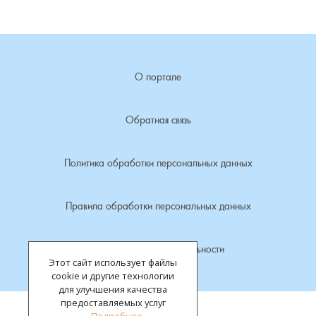
Лубенкино, деревня
Лубенцы, деревня
О портале
Лужки, деревня
Обратная связь
Макариха, деревня
Политика обработки персональных данных
Малое Урсово болото, посёлок
Правила обработки персональных данных
Марьинка, деревня
Политика конфиденциальности
Машки, деревня
Этот сайт использует файлы
cookie и другие технологии
Микшино, деревня
для улучшения качества
предоставляемых услуг