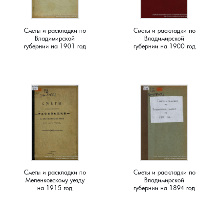
Краснораменье, деревня
Хорятино, деревня
Сметы и раскладки по
Сметы и раскладки по
Владимирской
Владимирской
Круглово, село
Ченцы, деревня
губернии на 1901 год
губернии на 1900 год
Крутово, деревня
Шушерино, деревня
Куницыно, дерервня
Эсино, деревня
Курменёво, деревня
Лаптево, село
Лезжени, деревня
Сметы и раскладки по
Сметы и раскладки по
Меленковскому уезду
Владимирской
на 1915 год
губернии на 1894 год
Леонтьево, село
Лошаиха, деревня