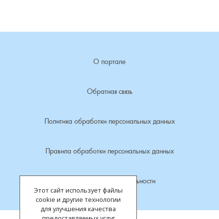
Лубенкино, деревня
Лубенцы, деревня
О портале
Лужки, деревня
Обратная связь
Макариха, деревня
Политика обработки персональных данных
Малое Урсово болото, посёлок
Марьинка, деревня
Правила обработки персональных данных
Машки, деревня
Политика конфиденциальности
Этот сайт использует файлы
Микшино, деревня
cookie и другие технологии
для улучшения качества
предоставляемых услуг