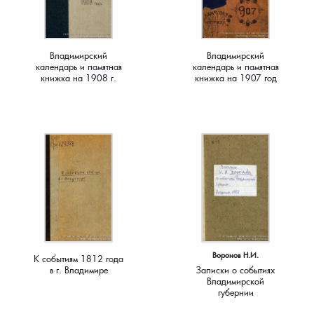
Краснораменье, деревня
Хорятино, деревня
Владимирский
Владимирский
Круглово, село
Ченцы, деревня
календарь и памятная
календарь и памятная
книжка на 1908 г.
книжка на 1907 год
Крутово, деревня
Шушерино, деревня
Куницыно, дерервня
Эсино, деревня
Курменёво, деревня
Лаптево, село
Лезжени, деревня
Воронов Н.И.
К событиям 1812 года
в г. Владимире
Записки о событиях
Леонтьево, село
Владимирской
губернии
Лошаиха, деревня