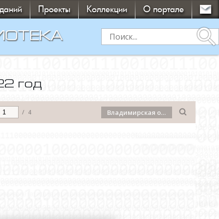
зданий
Проекты
Коллекции
О портале
search
ИОТЕКА
22 год