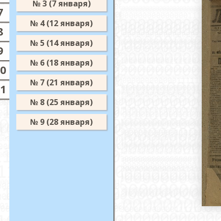
№ 3 (7 января)
7
№ 4 (12 января)
8
№ 5 (14 января)
9
№ 6 (18 января)
Луч, 1923
Луч, 1924
Муромский 
10
1913
№ 7 (21 января)
11
№ 8 (25 января)
№ 9 (28 января)