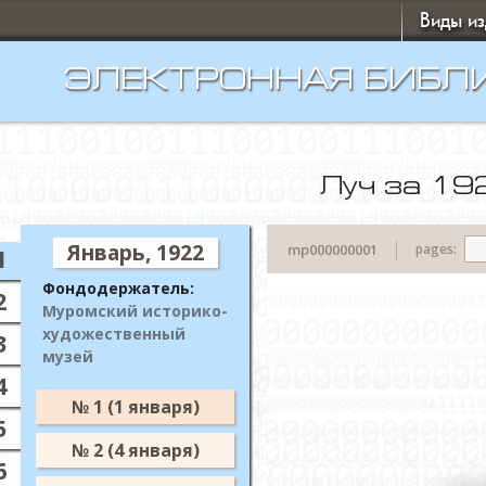
Виды и
ЭЛЕКТРОННАЯ БИБЛ
Луч за 19
Январь, 1922
1
Фондодержатель:
2
Муромский историко-
художественный
3
музей
4
№ 1 (1 января)
5
№ 2 (4 января)
6