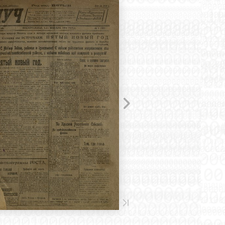
край,
Муромский край,
Старый
1914
Владимирец, 1917