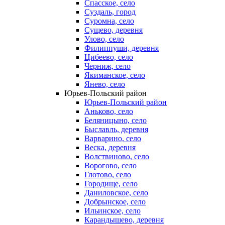
Спасское, село
Суздаль, город
Суромна, село
Сущево, деревня
Улово, село
Филиппуши, деревня
Цибеево, село
Черниж, село
Якиманское, село
Янево, село
Юрьев-Польский район
Юрьев-Польский район
Аньково, село
Беляницыно, село
Быславль, деревня
Варварино, село
Веска, деревня
Волствиново, село
Ворогово, село
Глотово, село
Городище, село
Даниловское, село
Добрынское, село
Ильинское, село
Карандышево, деревня