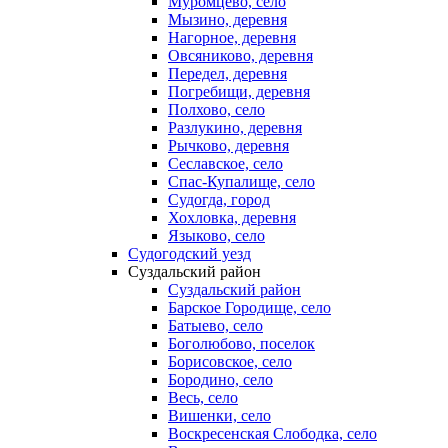
Муромцево, село
Мызино, деревня
Нагорное, деревня
Овсяниково, деревня
Передел, деревня
Погребищи, деревня
Полхово, село
Разлукино, деревня
Рычково, деревня
Сеславское, село
Спас-Купалище, село
Судогда, город
Хохловка, деревня
Языково, село
Судогодский уезд
Суздальский район
Суздальский район
Барское Городище, село
Батыево, село
Боголюбово, поселок
Борисовское, село
Бородино, село
Весь, село
Вишенки, село
Воскресенская Слободка, село