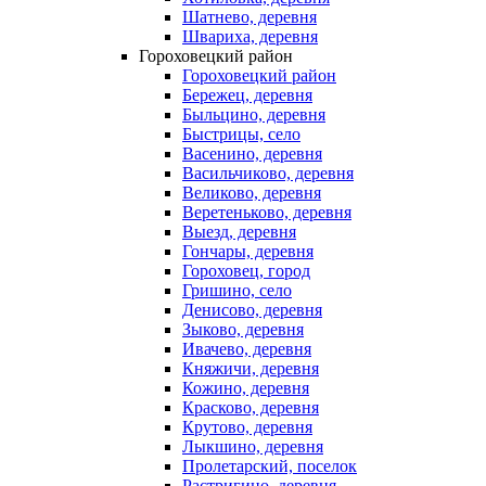
Шатнево, деревня
Швариха, деревня
Гороховецкий район
Гороховецкий район
Бережец, деревня
Быльцино, деревня
Быстрицы, село
Васенино, деревня
Васильчиково, деревня
Великово, деревня
Веретеньково, деревня
Выезд, деревня
Гончары, деревня
Гороховец, город
Гришино, село
Денисово, деревня
Зыково, деревня
Ивачево, деревня
Княжичи, деревня
Кожино, деревня
Красково, деревня
Крутово, деревня
Лыкшино, деревня
Пролетарский, поселок
Растригино, деревня