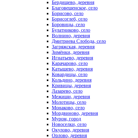
Бердищево, деревня
Благовещенское, село
Борисово, село
Борисоглеб, село
Боровицы, село
Булатниково, село
Волнино, деревня
Дмитриева Слобода, село
Загряжская, деревня
Зимёнки, деревня
Игнатьево, деревня
Карачарово, село
Катышево, деревня
Ковардицы, село
Кольдино, деревня
Кривицы, деревня
Лазарево, село
Межищи, деревня
Молотицы, село
Монаково, село
Мордвиново, деревня
Муром, город
Новоселки, село
Окулово, деревня
Орлово, деревня