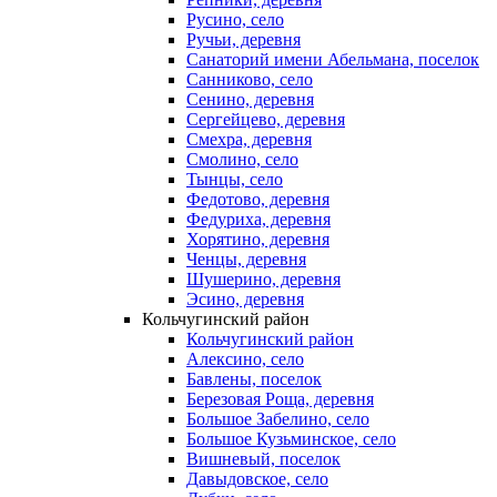
Русино, село
Ручьи, деревня
Санаторий имени Абельмана, поселок
Санниково, село
Сенино, деревня
Сергейцево, деревня
Смехра, деревня
Смолино, село
Тынцы, село
Федотово, деревня
Федуриха, деревня
Хорятино, деревня
Ченцы, деревня
Шушерино, деревня
Эсино, деревня
Кольчугинский район
Кольчугинский район
Алексино, село
Бавлены, поселок
Березовая Роща, деревня
Большое Забелино, село
Большое Кузьминское, село
Вишневый, поселок
Давыдовское, село