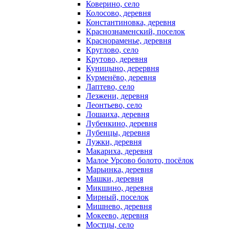
Коверино, село
Колосово, деревня
Константиновка, деревня
Краснознаменский, поселок
Краснораменье, деревня
Круглово, село
Крутово, деревня
Куницыно, дерервня
Курменёво, деревня
Лаптево, село
Лезжени, деревня
Леонтьево, село
Лошаиха, деревня
Лубенкино, деревня
Лубенцы, деревня
Лужки, деревня
Макариха, деревня
Малое Урсово болото, посёлок
Марьинка, деревня
Машки, деревня
Микшино, деревня
Мирный, поселок
Мишнево, деревня
Мокеево, деревня
Мостцы, село