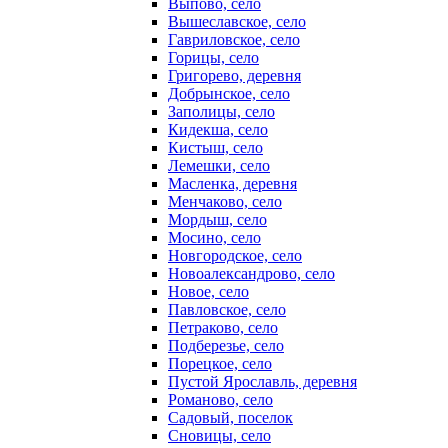
Выпово, село
Вышеславское, село
Гавриловское, село
Горицы, село
Григорево, деревня
Добрынское, село
Заполицы, село
Кидекша, село
Кистыш, село
Лемешки, село
Масленка, деревня
Менчаково, село
Мордыш, село
Мосино, село
Новгородское, село
Новоалександрово, село
Новое, село
Павловское, село
Петраково, село
Подберезье, село
Порецкое, село
Пустой Ярославль, деревня
Романово, село
Садовый, поселок
Сновицы, село