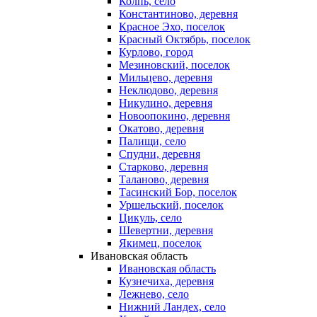
Колпь, село
Константиново, деревня
Красное Эхо, поселок
Красный Октябрь, поселок
Курлово, город
Мезиновский, поселок
Мильцево, деревня
Неклюдово, деревня
Никулино, деревня
Новоопокино, деревня
Окатово, деревня
Палищи, село
Спудни, деревня
Старково, деревня
Таланово, деревня
Тасинский Бор, поселок
Уршельский, поселок
Цикуль, село
Шевертни, деревня
Якимец, поселок
Ивановская область
Ивановская область
Кузнечиха, деревня
Лежнево, село
Нижний Ландех, село