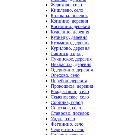
Жерехово, село
Кишлеево, село
Колокша, поселок
Копнино, деревня
Косьмино, деревня
Куделино, деревня
Кузнецы, деревня
Кузьмино, деревня
Курилово, деревня
Лакинск, город
Лучинское, деревня
Некрасиха, деревня
Одерихино, деревня
Орехово, село
Перебор, деревня
Прокошиха, деревня
Рождествено, село
Семеновское, село
Собинка, город
Спасское, село
Ставрово, поселок
Ундол, село
Фетинино, село
Черкутино, село
Чижово, деревня