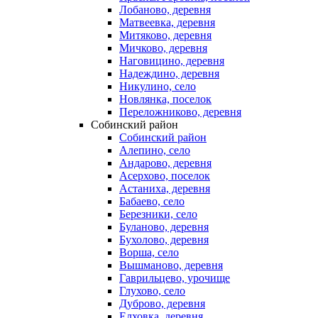
Лобаново, деревня
Матвеевка, деревня
Митяково, деревня
Мичково, деревня
Наговицино, деревня
Надеждино, деревня
Никулино, село
Новлянка, поселок
Переложниково, деревня
Собинский район
Собинский район
Алепино, село
Андарово, деревня
Асерхово, поселок
Астаниха, деревня
Бабаево, село
Березники, село
Буланово, деревня
Бухолово, деревня
Ворша, село
Вышманово, деревня
Гаврильцево, урочище
Глухово, село
Дуброво, деревня
Елховка, деревня