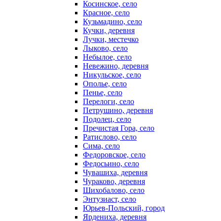
Косинское, село
Красное, село
Кузьмадино, село
Кучки, деревня
Лучки, местечко
Лыково, село
Небылое, село
Невежино, деревня
Никульское, село
Ополье, село
Пенье, село
Перелоги, село
Петрушино, деревня
Подолец, село
Пречистая Гора, село
Ратислово, село
Сима, село
Федоровское, село
Федосьино, село
Чувашиха, деревня
Чураково, деревня
Шихобалово, село
Энтузиаст, село
Юрьев-Польский, город
Ярдениха, деревня