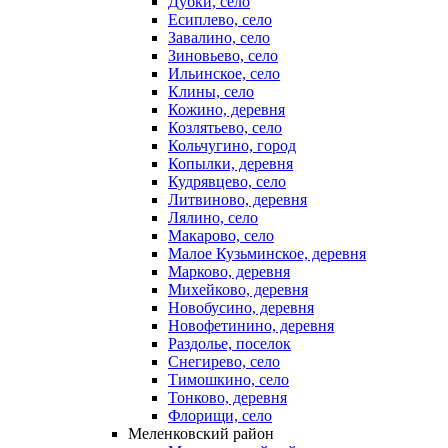
Дубки, село
Есиплево, село
Завалино, село
Зиновьево, село
Ильинское, село
Клины, село
Кожино, деревня
Козлятьево, село
Кольчугино, город
Копылки, деревня
Кудрявцево, село
Литвиново, деревня
Лялино, село
Макарово, село
Малое Кузьминское, деревня
Марково, деревня
Михейково, деревня
Новобусино, деревня
Новофетинино, деревня
Раздолье, поселок
Снегирево, село
Тимошкино, село
Тонково, деревня
Флорищи, село
Меленковский район