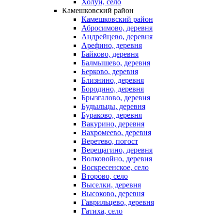
Холуй, село
Камешковский район
Камешковский район
Абросимово, деревня
Андрейцево, деревня
Арефино, деревня
Байково, деревня
Балмышево, деревня
Берково, деревня
Близнино, деревня
Бородино, деревня
Брызгалово, деревня
Будыльцы, деревня
Бураково, деревня
Вакурино, деревня
Вахромеево, деревня
Веретево, погост
Верещагино, деревня
Волковойно, деревня
Воскресенское, село
Второво, село
Выселки, деревня
Высоково, деревня
Гаврильцево, деревня
Гатиха, село