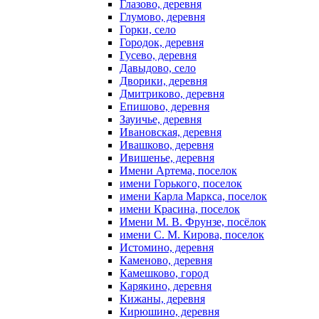
Глазово, деревня
Глумово, деревня
Горки, село
Городок, деревня
Гусево, деревня
Давыдово, село
Дворики, деревня
Дмитриково, деревня
Епишово, деревня
Зауичье, деревня
Ивановская, деревня
Ивашково, деревня
Ивишенье, деревня
Имени Артема, поселок
имени Горького, поселок
имени Карла Маркса, поселок
имени Красина, поселок
Имени М. В. Фрунзе, посёлок
имени С. М. Кирова, поселок
Истомино, деревня
Каменово, деревня
Камешково, город
Карякино, деревня
Кижаны, деревня
Кирюшино, деревня