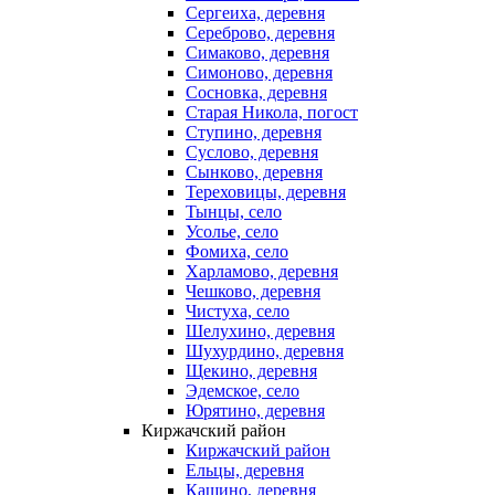
Сергеиха, деревня
Сереброво, деревня
Симаково, деревня
Симоново, деревня
Сосновка, деревня
Старая Никола, погост
Ступино, деревня
Суслово, деревня
Сынково, деревня
Тереховицы, деревня
Тынцы, село
Усолье, село
Фомиха, село
Харламово, деревня
Чешково, деревня
Чистуха, село
Шелухино, деревня
Шухурдино, деревня
Щекино, деревня
Эдемское, село
Юрятино, деревня
Киржачский район
Киржачский район
Ельцы, деревня
Кашино, деревня