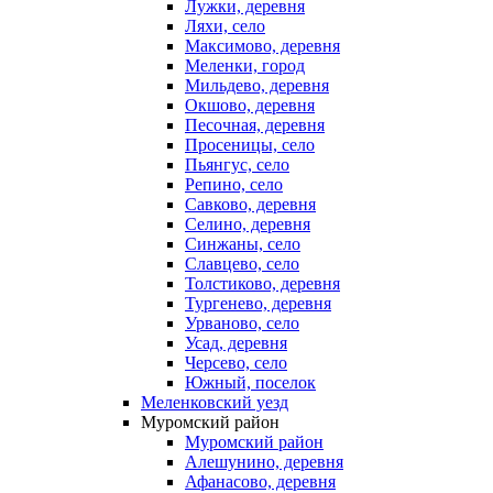
Лужки, деревня
Ляхи, село
Максимово, деревня
Меленки, город
Мильдево, деревня
Окшово, деревня
Песочная, деревня
Просеницы, село
Пьянгус, село
Репино, село
Савково, деревня
Селино, деревня
Синжаны, село
Славцево, село
Толстиково, деревня
Тургенево, деревня
Урваново, село
Усад, деревня
Черсево, село
Южный, поселок
Меленковский уезд
Муромский район
Муромский район
Алешунино, деревня
Афанасово, деревня