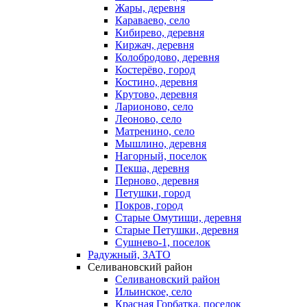
Жары, деревня
Караваево, село
Кибирево, деревня
Киржач, деревня
Колобродово, деревня
Костерёво, город
Костино, деревня
Крутово, деревня
Ларионово, село
Леоново, село
Матренино, село
Мышлино, деревня
Нагорный, поселок
Пекша, деревня
Перново, деревня
Петушки, город
Покров, город
Старые Омутищи, деревня
Старые Петушки, деревня
Сушнево-1, поселок
Радужный, ЗАТО
Селивановский район
Селивановский район
Ильинское, село
Красная Горбатка, поселок