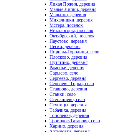
Лихая Пожня, деревня
Малые Липки, деревня
Марьино, деревня
Михалишки, деревня
Мстера, поселок
Никологоры, поселок
Октябрьский, поселок
Паустово, деревня
Пески, деревня
Пировы-Городищи, село
Плосково, деревня
Путятино, деревня
Раменье, деревня
Сарыево, село
Сергеево, деревня
Сергиевы Горки, село
Ставрово, деревня
Станки, село
Степанцево, село
Ступицы, деревня
Табачиха, деревня
Тополевка, деревня
Троицкое-Татарово, село
Харино, деревня
Хотиловка, деревня