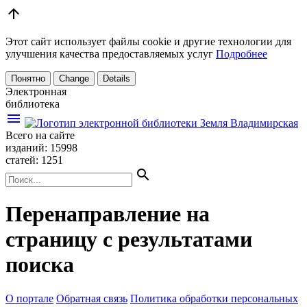
arrow_upward
Этот сайт использует файлы cookie и другие технологии для
улучшения качества предоставляемых услуг
Подробнее
Понятно
Change
Details
Электронная
библиотека
menu
Всего на сайте
изданий: 15998
статей: 1251
search
Перенаправление на
страницу с результатами
поиска
О портале
Обратная связь
Политика обработки персональных