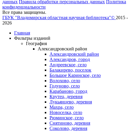
данных
Правила обработки персональных данных
Политика
конфиденциальности
Все права защищены.
ГБУК "Владимирская областная научная библиотека"©
2015 -
2026
Главная
Фильтры изданий
География
Александровский район
Александровский район
Александров, город
Андреевское, село
Балакирево, поселок
Большое Каринское, село
Волохово, село
Годуново, село
Карабаново, город
Крутец, деревня
Лукьянцево, деревня
Махра, село
Новоселка, село
Рюминское, село
Снятиново, деревня
Соколово, деревня