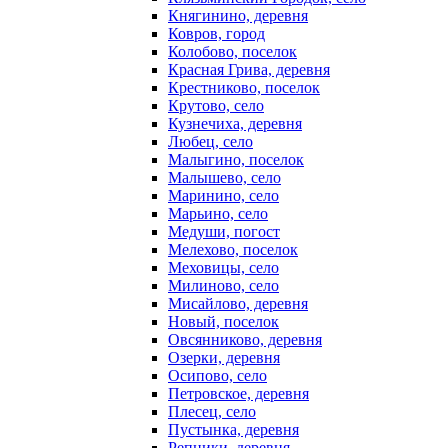
Княгинино, деревня
Ковров, город
Колобово, поселок
Красная Грива, деревня
Крестниково, поселок
Крутово, село
Кузнечиха, деревня
Любец, село
Малыгино, поселок
Малышево, село
Маринино, село
Марьино, село
Медуши, погост
Мелехово, поселок
Меховицы, село
Милиново, село
Мисайлово, деревня
Новый, поселок
Овсянниково, деревня
Озерки, деревня
Осипово, село
Петровское, деревня
Плесец, село
Пустынка, деревня
Репники, деревня