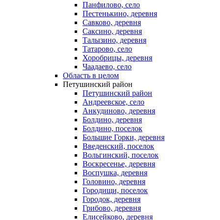
Панфилово, село
Пестенькино, деревня
Савково, деревня
Саксино, деревня
Талызино, деревня
Татарово, село
Хоробрицы, деревня
Чаадаево, село
Область в целом
Петушинский район
Петушинский район
Андреевское, село
Анкудиново, деревня
Болдино, деревня
Болдино, поселок
Большие Горки, деревня
Введенский, поселок
Вольгинский, поселок
Воскресенье, деревня
Воспушка, деревня
Головино, деревня
Городищи, поселок
Городок, деревня
Грибово, деревня
Елисейково, деревня