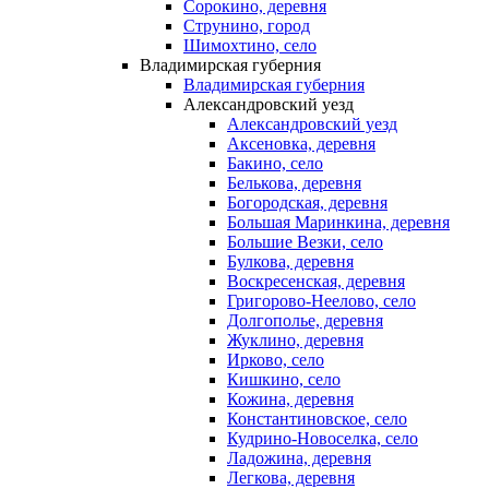
Сорокино, деревня
Струнино, город
Шимохтино, село
Владимирская губерния
Владимирская губерния
Александровский уезд
Александровский уезд
Аксеновка, деревня
Бакино, село
Белькова, деревня
Богородская, деревня
Большая Маринкина, деревня
Большие Везки, село
Булкова, деревня
Воскресенская, деревня
Григорово-Неелово, село
Долгополье, деревня
Жуклино, деревня
Ирково, село
Кишкино, село
Кожина, деревня
Константиновское, село
Кудрино-Новоселка, село
Ладожина, деревня
Легкова, деревня