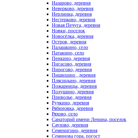
Назарово, деревня
Неверково, деревня
Нерлинка, деревня
Нестерково, деревня
Новая Печуга, деревня
Новки, поселок
Новосёлка, деревня
Остров, деревня
Палашкино, село
Патакино, село
Пенкино, деревня
Пигасово, деревня
Пирогово, деревня
Пищихино , деревня
Плясицыно, деревня
Пожарницы, деревня
Полушино, деревня
Приволье, деревня
Ручкино, деревня
Рябиновка, деревня
Ряхово, село
Санаторий имени Ленина, поселок
Саулово, деревня
Семенигино, деревня
Семинова гора, погост