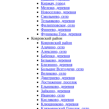
Киржач, город
Мележи, деревня
Новоселово, деревня
Смольнево, село
Тельвяково, деревня
Филипповское, село
Финеево, деревня
Фуникова Гора, деревня
Ковровский район
Ковровский район
Алачино, село
Алексино, село
Бабенки, деревня
Бельково, деревня
Близнино, деревня
Большие Всегодичи, село
Великово, село
Дмитриево, деревня
Достижение, поселок
Ельниково, деревня
Зайкино, деревня
Иваново, село
Кисляково, деревня
Клюшниково, деревня
Клязьминский Городок, село