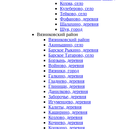
Кохма, село
Кулеберово, село
Тейково, село
Фофаново, деревня
Шалахино, деревня
Шуя, город
Вязниковский район
Вязниковский район
Акиньшино, село
Барское Рыкино, деревня
Барское Татарово, село
Борзынь, деревня
Войново, деревня
Вязники, город
Галкино, деревня
Гладнево, деревня
Глинищи, деревня
Данилково, деревня
Заборочье, деревня
Игуменцево, деревня
Калиты, деревня
Каширино, деревня
Козлово, деревня
Кочнево, деревня
Кошкино, деревня